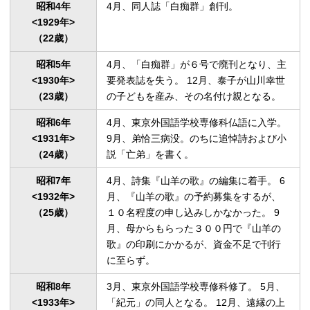
昭和4年

4月、同人誌「白痴群」創刊。
<1929年>

（22歳）
昭和5年

4月、「白痴群」が６号で廃刊となり、主
<1930年>

要発表誌を失う。 12月、泰子が山川幸世
（23歳）
の子どもを産み、その名付け親となる。
昭和6年

4月、東京外国語学校専修科仏語に入学。
<1931年>

9月、弟恰三病没。のちに追悼詩および小
（24歳）
説「亡弟」を書く。
昭和7年

4月、詩集『山羊の歌』の編集に着手。 6
<1932年>

月、『山羊の歌』の予約募集をするが、
（25歳）
１０名程度の申し込みしかなかった。 9
月、母からもらった３００円で『山羊の
歌』の印刷にかかるが、資金不足で刊行
に至らず。
昭和8年

3月、東京外国語学校専修科修了。 5月、
<1933年>

「紀元」の同人となる。 12月、遠縁の上