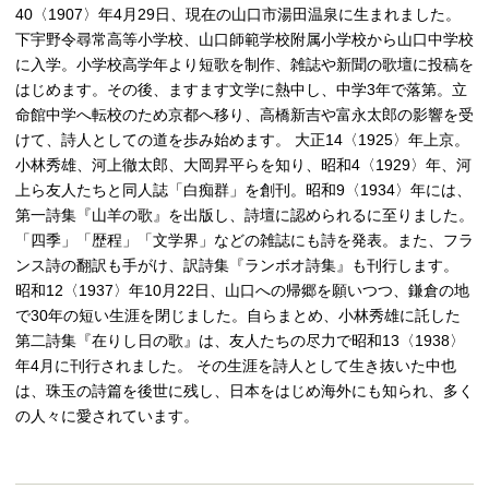
40〈1907〉年4月29日、現在の山口市湯田温泉に生まれました。
下宇野令尋常高等小学校、山口師範学校附属小学校から山口中学校
に入学。小学校高学年より短歌を制作、雑誌や新聞の歌壇に投稿を
はじめます。その後、ますます文学に熱中し、中学3年で落第。立
命館中学へ転校のため京都へ移り、高橋新吉や富永太郎の影響を受
けて、詩人としての道を歩み始めます。 大正14〈1925〉年上京。
小林秀雄、河上徹太郎、大岡昇平らを知り、昭和4〈1929〉年、河
上ら友人たちと同人誌「白痴群」を創刊。昭和9〈1934〉年には、
第一詩集『山羊の歌』を出版し、詩壇に認められるに至りました。
「四季」「歴程」「文学界」などの雑誌にも詩を発表。また、フラ
ンス詩の翻訳も手がけ、訳詩集『ランボオ詩集』も刊行します。
昭和12〈1937〉年10月22日、山口への帰郷を願いつつ、鎌倉の地
で30年の短い生涯を閉じました。自らまとめ、小林秀雄に託した
第二詩集『在りし日の歌』は、友人たちの尽力で昭和13〈1938〉
年4月に刊行されました。 その生涯を詩人として生き抜いた中也
は、珠玉の詩篇を後世に残し、日本をはじめ海外にも知られ、多く
の人々に愛されています。