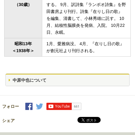
（30歳）
する。 9月、訳詩集『ランボオ詩集』を野
田書房より刊行。詩集『在りし日の歌』
を編集、清書して、小林秀雄に託す。 10
月、結核性脳膜炎を発病、入院。 10月22
日、永眠。
昭和13年

1月、愛雅病没。 4月、『在りし日の歌』
＜1938年＞
が創元社より刊行される。
中原中也について
フォロー
シェア