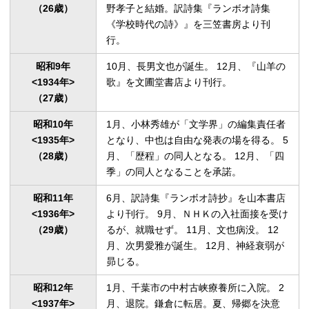
（26歳）
野孝子と結婚。訳詩集『ランボオ詩集
《学校時代の詩》』を三笠書房より刊
行。
昭和9年

10月、長男文也が誕生。 12月、『山羊の
<1934年>

歌』を文圃堂書店より刊行。
（27歳）
昭和10年

1月、小林秀雄が「文学界」の編集責任者
<1935年>

となり、中也は自由な発表の場を得る。 5
（28歳）
月、「歴程」の同人となる。 12月、「四
季」の同人となることを承諾。
昭和11年

6月、訳詩集『ランボオ詩抄』を山本書店
<1936年>

より刊行。 9月、ＮＨＫの入社面接を受け
（29歳）
るが、就職せず。 11月、文也病没。 12
月、次男愛雅が誕生。 12月、神経衰弱が
昴じる。
昭和12年

1月、千葉市の中村古峡療養所に入院。 2
<1937年>

月、退院。鎌倉に転居。夏、帰郷を決意