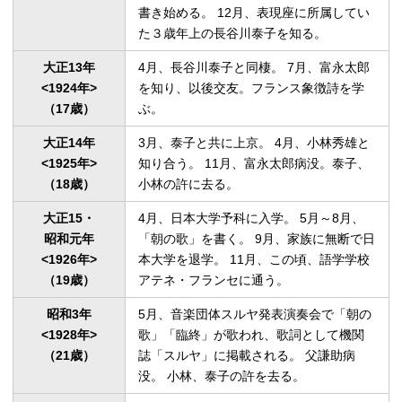
書き始める。 12月、表現座に所属してい
た３歳年上の長谷川泰子を知る。
大正13年

4月、長谷川泰子と同棲。 7月、富永太郎
<1924年>

を知り、以後交友。フランス象徴詩を学
（17歳）
ぶ。
大正14年

3月、泰子と共に上京。 4月、小林秀雄と
<1925年>

知り合う。 11月、富永太郎病没。泰子、
（18歳）
小林の許に去る。
大正15
・
4月、日本大学予科に入学。 5月～8月、
昭和元年

「朝の歌」を書く。 9月、家族に無断で日
<1926年>

本大学を退学。 11月、この頃、語学学校
（19歳）
アテネ・フランセに通う。
昭和3年

5月、音楽団体スルヤ発表演奏会で「朝の
<1928年>

歌」「臨終」が歌われ、歌詞として機関
（21歳）
誌「スルヤ」に掲載される。 父謙助病
没。 小林、泰子の許を去る。