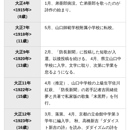
大正4年

1月、弟亜郎病没。亡弟亜郎を歌ったのが
<1915年>

詩作の始まり。
（8歳）
大正7年

5月、山口師範学校附属小学校に転校。
<1918年>

（11歳）
大正9年

2月、「防長新聞」に投稿した短歌が入
<1920年>

選。以後投稿を続ける。 4月、県立山口中
（13歳）
学校に入学。文学に耽り、次第に学業を
怠るようになる。
大正11年

4
月（推定）
、山口中学校の上級生宇佐川
<1922年>

紅萩、「防長新聞」の若手記者吉田緒佐
（15歳）
夢と共著で私家版の歌集『末黒野』を刊
行。
大正12年

3月、落第。 4月、京都の立命館中学第３
<1923年>

学年に編入学。 秋、高橋新吉『ダダイス
（16歳）
ト新吉の詩』を読み、ダダイズムの詩を