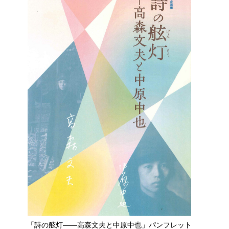
「詩の舷灯――高森文夫と中原中也」パンフレット