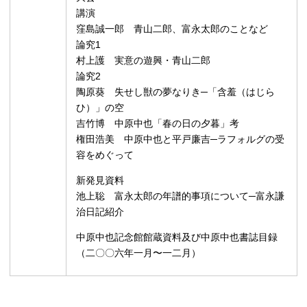
講演
窪島誠一郎 青山二郎、富永太郎のことなど
論究1
村上護 実意の遊興・青山二郎
論究2
陶原葵 失せし獣の夢なりき─「含羞（はじら
ひ）」の空
吉竹博 中原中也「春の日の夕暮」考
権田浩美 中原中也と平戸廉吉─ラフォルグの受
容をめぐって
新発見資料
池上聡 富永太郎の年譜的事項について─富永謙
治日記紹介
中原中也記念館館蔵資料及び中原中也書誌目録
（二〇〇六年一月〜一二月）