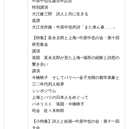
中原中也生誕百年記念
特別講演
大江健三郎 詩人と共に生きる
楽譜
大江光作曲・中原中也作詩「また来ん春……」
【特集】富永太郎と上海─中原中也の会・第十回
研究集会
講演
張競 富永太郎が見た上海─場所の経験と詩想の
響き合い
講演
今橋映子 そしてパリへ─金子光晴の都市表象と
三〇年代邦人租界
シンポジウム
上海とパリの日本人をめぐって
パネリスト 張競・今橋映子
司会 佐々木幹郎
【小特集】詩人と絵画─中原中也の会・第十一回
大会