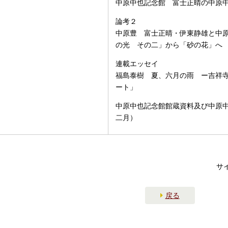
中原中也記念館 富士正晴の中原
論考２
中原豊 富士正晴・伊東静雄と中
の光 その二」から「砂の花」へ
連載エッセイ
福島泰樹 夏、六月の雨 ー吉祥
ート」
中原中也記念館館蔵資料及び中原
二月）
サ
戻る