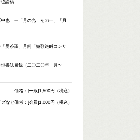
中也論稿
原中也 ー「月の光 その一」「月
寺「曼茶羅」月例「短歌絶叫コンサ
中也書誌目録（二〇二〇年一月〜一
価格：[一般]1,500円（税込）
イズなど備考：[会員]1,000円（税込）