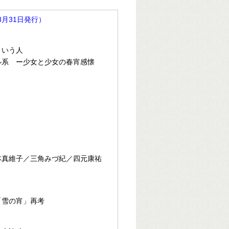
8月31日発行）
という人
ル系 ー少女と少女の春宵感懐
本真維子／三角みづ紀／四元康祐
「雪の宵」再考