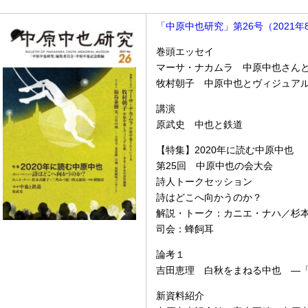
「中原中也研究」第26号（2021年
巻頭エッセイ
マーサ・ナカムラ 中原中也さん
牧村朝子 中原中也とヴィジュア
講演
原武史 中也と鉄道
【特集】2020年に読む中原中也
第25回 中原中也の会大会
詩人トークセッション
詩はどこへ向かうのか？
解説・トーク：カニエ・ナハ／杉
司会：蜂飼耳
論考１
吉田恵理 白秋をまねる中也 ―
新資料紹介