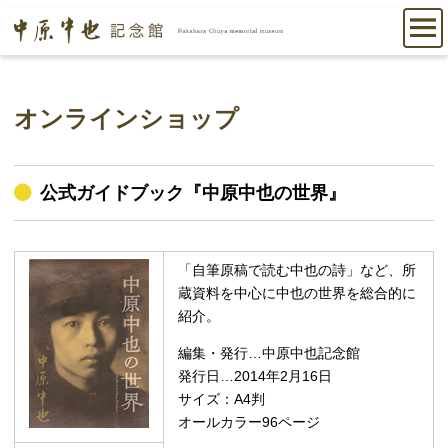
オンラインショップ
公式ガイドブック『中原中也の世界』
「自筆原稿で読む中也の詩」など、所
蔵資料を中心に中也の世界を総合的に
紹介。
編集・発行…中原中也記念館
発行日…2014年2月16日
サイズ：A4判
オールカラー96ページ