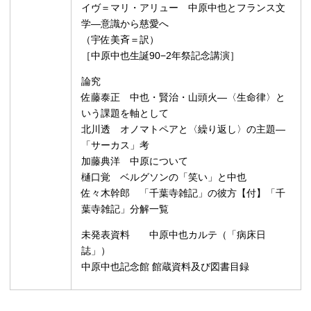
イヴ＝マリ・アリュー 中原中也とフランス文
学—意識から慈愛へ
（宇佐美斉＝訳）
［中原中也生誕90−2年祭記念講演］
論究
佐藤泰正 中也・賢治・山頭火—〈生命律〉と
いう課題を軸として
北川透 オノマトペアと〈繰り返し〉の主題—
「サーカス」考
加藤典洋 中原について
樋口覚 ベルグソンの「笑い」と中也
佐々木幹郎 「千葉寺雑記」の彼方【付】「千
葉寺雑記」分解一覧
未発表資料 中原中也カルテ（「病床日
誌」）
中原中也記念館 館蔵資料及び図書目録