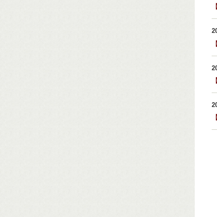
2
2
2