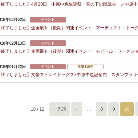
【終了しました】4月29日 中原中也生誕祭「空の下の朗読会」／中原
018年03月02日
イベント
【終了しました】企画展Ⅱ（後期）関連イベント アーティスト・トー
018年02月13日
イベント
【終了しました】企画展Ⅱ（後期）関連イベント モビール・ワークシ
018年01月22日
イベント
生誕110年
【終了しました】文豪ストレイドッグス×中原中也記念館 スタンプラリー
10 / 12
« 先頭
«
...
8
9
10