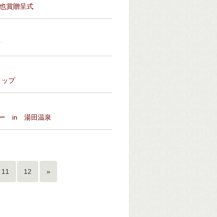
中也賞贈呈式
ク
ョップ
 in 湯田温泉
11
12
»