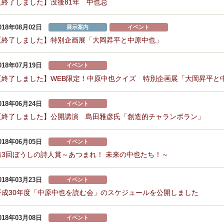
【終了しました】没後81年 中也忌
018年08月02日
展示案内
イベント
【終了しました】特別企画展「大岡昇平と中原中也」
018年07月19日
イベント
【終了しました】WEB限定！中原中也クイズ 特別企画展「大岡昇平と
018年06月24日
イベント
【終了しました】公開講演 島田雅彦氏「創造的チャランポラン」
018年06月05日
イベント
第3回ぼうしの詩人賞～あつまれ！ 未来の中也たち！～
018年03月23日
イベント
平成30年度「中原中也を読む会」のスケジュールを公開しました
018年03月08日
イベント