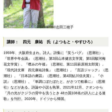
©志田三穂子
講師： 四元 康祐 氏（よつもと・やすひろ）
1959年、大阪府生まれ。詩人。詩集に『笑うバグ』（思潮社）、
『世界中年会議』（思潮社、第3回山本健吉文学賞、第5回駿河梅
花文学賞）、『噤みの午後』（思潮社、第11回萩原朔太郎賞）、
『現代詩文庫 四元康祐詩集』（思潮社）、『言語ジャック』（思
潮社）、『日本語の虜囚』（思潮社、第4回鮎川信夫賞）、『小
説』（思潮社）、『単調にぼたぼたと、がさつで粗暴に』（思潮
社）などがある。詩論や小説も執筆。2021年12月、クオンから
『月の光がクジラの背中を洗うとき 48カ国108名の詩人による連
歌』を刊行。2020年、ドイツから帰国。