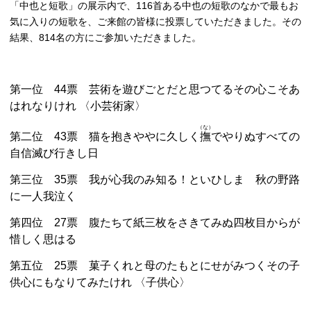
「中也と短歌」の展示内で、116首ある中也の短歌のなかで最もお
気に入りの短歌を、ご来館の皆様に投票していただきました。その
結果、814名の方にご参加いただきました。
第一位 44票 芸術を遊びごとだと思つてるその心こそあ
はれなりけれ 〈小芸術家〉
（な）
第二位 43票 猫を抱きややに久しく
撫
でやりぬすべての
自信滅び行きし日
第三位 35票 我が心我のみ知る！といひしまゝ秋の野路
に一人我泣く
第四位 27票 腹たちて紙三枚をさきてみぬ四枚目からが
惜しく思はる
第五位 25票 菓子くれと母のたもとにせがみつくその子
供心にもなりてみたけれ 〈子供心〉