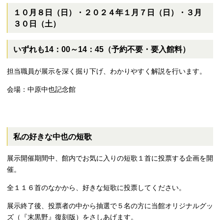
１０月８日（日）・２０２４年１月７日（日）・３月
３０日（土）
いずれも
14
：
00
～
14
：
45
（予約不要・要入館料）
担当職員が展示を深く掘り下げ、わかりやすく解説を行います。
会場：中原中也記念館
私の好きな中也の短歌
展示開催期間中、館内でお気に入りの短歌１首に投票する企画を開
催。
全１１６首のなかから、好きな短歌に投票してください。
展示終了後、投票者の中から抽選で５名の方に当館オリジナルグッ
ズ（『末黒野』復刻版）をさしあげます。