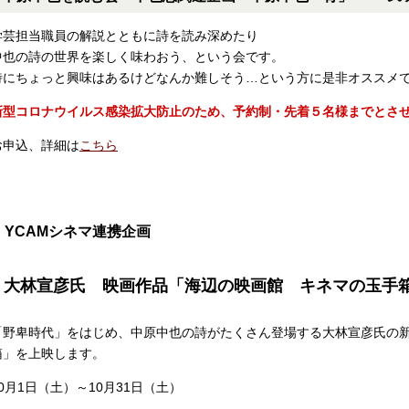
学芸担当職員の解説とともに詩を読み深めたり
中也の詩の世界を楽しく味わおう、という会です。
詩にちょっと興味はあるけどなんか難しそう…という方に是非オススメ
新型コロナウイルス感染拡大防止のため、予約制・先着５名様までとさ
お申込、詳細は
こちら
YCAMシネマ連携企画
大林宣彦氏 映画作品「海辺の映画館 キネマの玉手
「野卑時代」をはじめ、中原中也の詩がたくさん登場する大林宣彦氏の
箱」を上映します。
10月1日（土）～10月31日（土）