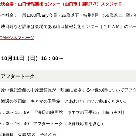
上映会場：山口情報芸術センター（山口市中園町7-7）スタジオＣ
基本料金：一般1300円/any会員・25歳以下・特別割引（65歳以上、障が
上映日時など詳細は会場である山口情報芸術センター［ＹＣＡＭ］のペ
YCAMシネマページ
10月11日（日）16：00～
アフタートーク
中原中也記念館の中原豊館長が、映画に登場する中也の詩についてアフ
「海辺の映画館 キネマの玉手箱」とあわせてぜひご参加ください。
13：00～15：59 「海辺の映画館 キネマの玉手箱」上映（有料）
16：00～16：40 アフタートーク（※質疑応答を含む）
参加無料、先着
50名
、予約不要