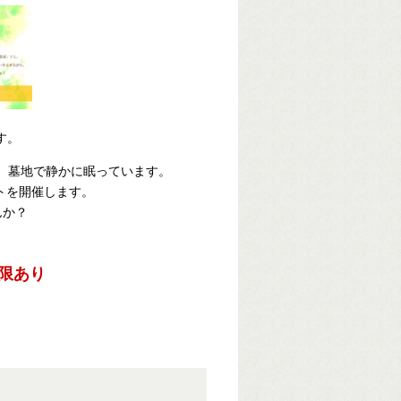
す。
か）墓地で静かに眠っています。
トを開催します。
んか？
限あり