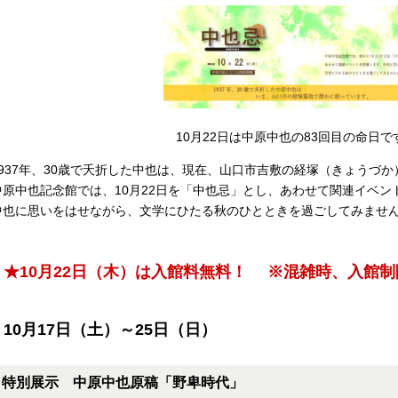
10月22日は中原中也の83回目の命日で
1937年、30歳で夭折した中也は、現在、山口市吉敷の経塚（きょうづ
中原中也記念館では、10月22日を「中也忌」とし、あわせて関連イベン
中也に思いをはせながら、文学にひたる秋のひとときを過ごしてみませ
★10月22日（木）は入館料無料！ ※混雑時、入館制
10月17日（土）～25日（日）
特別展示 中原中也原稿「野卑時代」