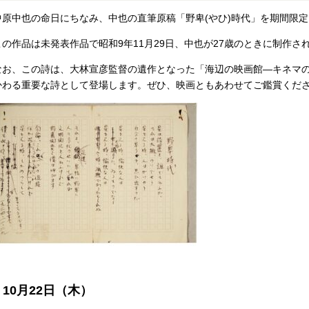
中原中也の命日にちなみ、中也の直筆原稿「野卑
(
やひ
)
時代」を期間限定
この作品は未発表作品で昭和
9
年
11
月
29
日、中也が
27
歳のときに制作さ
なお、この詩は、大林宣彦監督の遺作となった「海辺の映画館―キネマ
かわる重要な詩として登場します。ぜひ、映画ともあわせてご鑑賞くだ
10月22日（木）