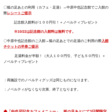
〇狐の足あとの利用（カフェ・足湯）→中原中也記念館でご入館の
際
レシートご提示
記念館入館料が１００円引！＋ノベルティプレゼント
※
10/22
は記念館の入館料は無料です。
〇中原中也記念館のご入館→狐の足あとでの足湯のご利用の際
入館
チケットの半券ご提示
足湯料金が半額！（大人１００円引、子ども５０円引）＋
ノベルティプレゼント
：両施設でのノベルティグッズは同じものになります。
：ノベルティがなくなり次第、終了となります。
◆「中也忌記念カフェメニュー」 狐の足あとにて
3
日間限定