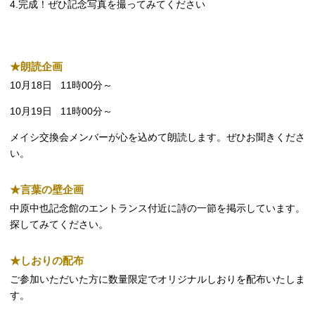
4.
完成！ぜひ記念写真を撮ってみてください
★
朗読企画
10
月
18
日
11
時
00
分～
10月19日
11
時
00
分～
メイシ交換会メンバーが心を込めて朗読します。ぜひお聞きくださ
い。
★
言葉の壁企画
中原中也記念館のエントランス付近に詩の一節を掲示しています。
探してみてください。
★しおりの配布
ご参加いただいた⽅に数量限定でオリジナルしおりを配布いたしま
す。