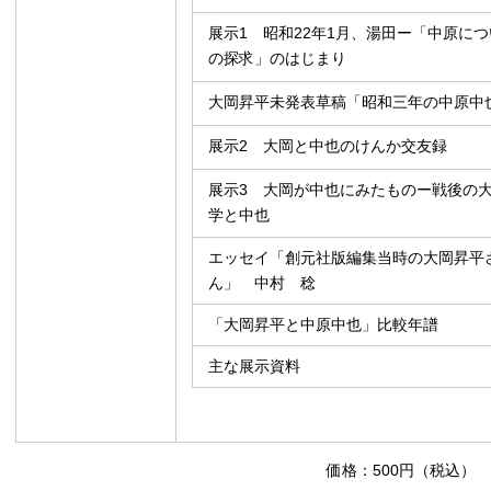
展示1 昭和22年1月、湯田ー「中原に
の探求」のはじまり
大岡昇平未発表草稿「昭和三年の中原中
展示2 大岡と中也のけんか交友録
展示3 大岡が中也にみたものー戦後の
学と中也
エッセイ「創元社版編集当時の大岡昇平
ん」 中村 稔
「大岡昇平と中原中也」比較年譜
主な展示資料
価格：500円（税込）