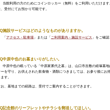
当館利用の方のためにコインロッカー（無料）をご利用いただけます
は、受付にてお預かり可能です。
Q
施設サービスはどのようなものがありますか。
「
アクセス・駐車場
」または「
ご利用案内・施設サービス
」をご確認
Q
中原中也のお墓まいりがしたい。
A
中原中也の眠っている「中原家累代之墓」は、山口市吉敷の経塚墓地
ナーを守り、お供えされた飲食物・酒類につきましては、お参り後にお
します。
なお、墓地までの経路は、受付でご案内することができます。
Q
記念館のリーフレットやチラシを郵送してほしい。