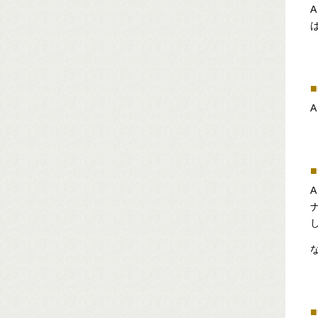
A
■
A
■
■