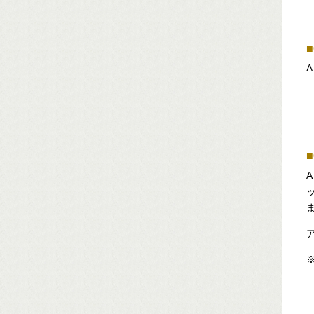
■
A
■
A