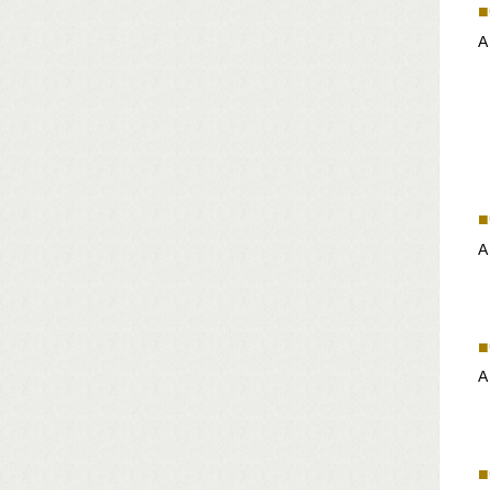
■
A
■
■
■