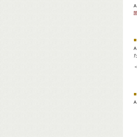
A
■
A
■