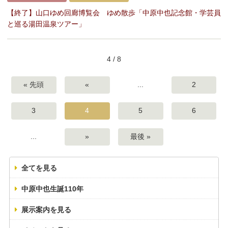
【終了】山口ゆめ回廊博覧会 ゆめ散歩「中原中也記念館・学芸員
と巡る湯田温泉ツアー」
4 / 8
« 先頭
«
...
2
3
4
5
6
...
»
最後 »
全てを見る
中原中也生誕110年
展示案内を見る