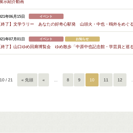
■展示紹介動画
021年06月15日
イベント
【終了】文学ラリー あなたの好奇心駅発 山頭火・中也・鴎外をめぐ
021年07月01日
イベント
お知らせ
【終了】山口ゆめ回廊博覧会 ゆめ散歩「中原中也記念館・学芸員と巡
10 / 21
« 先頭
«
...
8
9
10
11
12
.