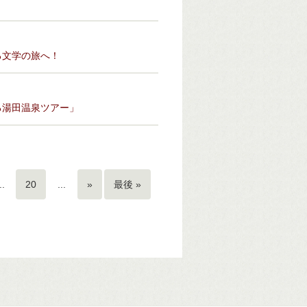
る文学の旅へ！
る湯田温泉ツアー」
..
20
...
»
最後 »