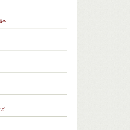
福本
など